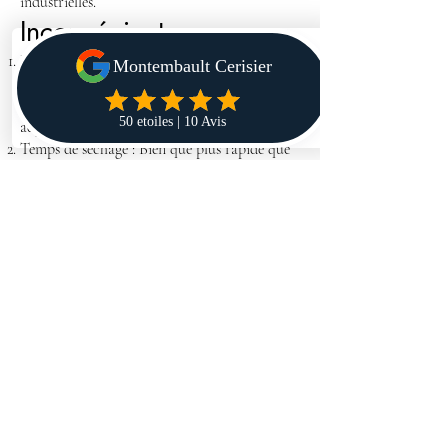
industrielles.
Inconvénients
Retrait et fissuration : Peut être sujette à un
retrait et à des fissures si elle n'est pas
correctement mise en œuvre ou si les
adjuvants appropriés ne sont pas utilisés.
Temps de séchage : Bien que plus rapide que
la chape anhydrite, le temps de séchage peut
varier et doit être pris en compte dans la
planification du chantier.
Sensibilité aux conditions environnementales
: La température et l'humidité ambiantes
peuvent influencer le temps de séchage et les
performances.
En résumé, la chape liquide à base de ciment
est une solution polyvalente et efficace pour
les revêtements de sol, particulièrement
adaptée aux environnements humides et aux
systèmes de chauffage par le sol. Elle nécessite
cependant une attention particulière pour